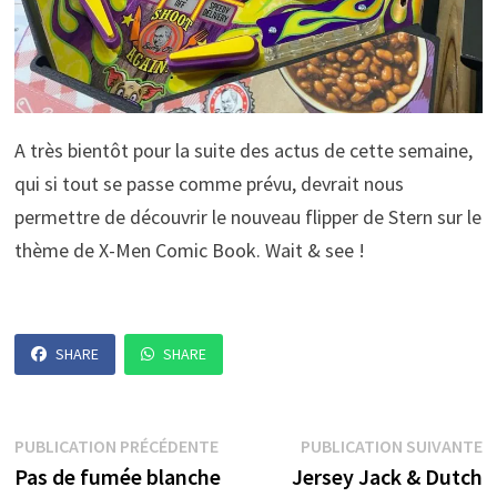
A très bientôt pour la suite des actus de cette semaine,
qui si tout se passe comme prévu, devrait nous
permettre de découvrir le nouveau flipper de Stern sur le
thème de X-Men Comic Book. Wait & see !
SHARE
SHARE
Navigation
Publication
P
PUBLICATION PRÉCÉDENTE
PUBLICATION SUIVANTE
précédente :
s
Pas de fumée blanche
Jersey Jack & Dutch
de