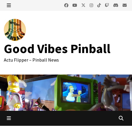
Passer
au
MENU
contenu
Good Vibes Pinball
Actu Flipper – Pinball News