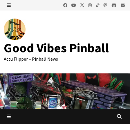
Passer
au
MENU
contenu
Good Vibes Pinball
Actu Flipper – Pinball News