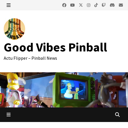
Passer
au
MENU
contenu
Good Vibes Pinball
Actu Flipper – Pinball News