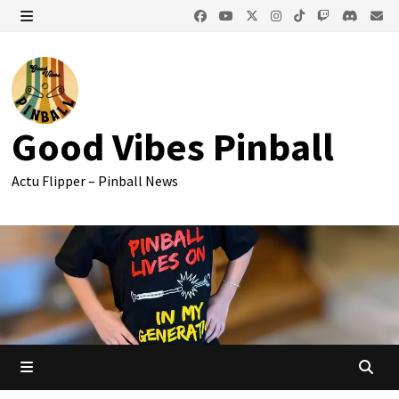
Passer
au
MENU
contenu
Good Vibes Pinball
Actu Flipper – Pinball News