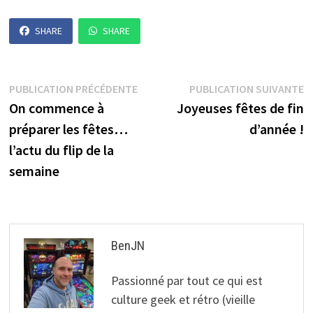
SHARE
SHARE
Navigation
Publication
P
PUBLICATION PRÉCÉDENTE
PUBLICATION SUIVANTE
précédente :
s
On commence à
Joyeuses fêtes de fin
de
préparer les fêtes…
d’année !
l’article
l’actu du flip de la
semaine
BenJN
Passionné par tout ce qui est
culture geek et rétro (vieille