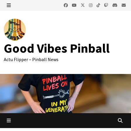
Passer
au
MENU
contenu
Good Vibes Pinball
Actu Flipper – Pinball News