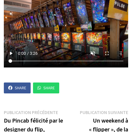
SHARE
SHARE
Navigation
Publication
P
PUBLICATION PRÉCÉDENTE
PUBLICATION SUIVANTE
précédente :
s
Du Pincab félicité par le
Un weekend à
de
designer du flip,
« flipper », de la