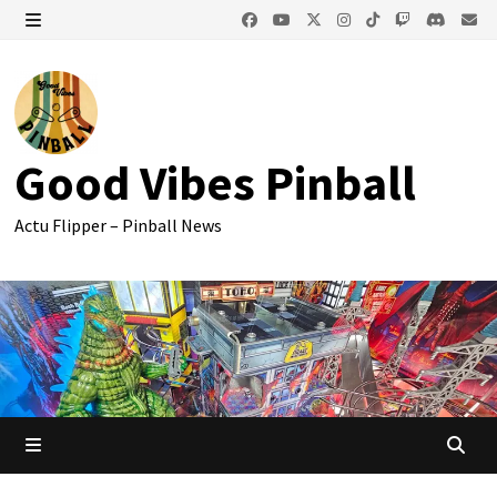
Passer
au
MENU
contenu
Good Vibes Pinball
Actu Flipper – Pinball News