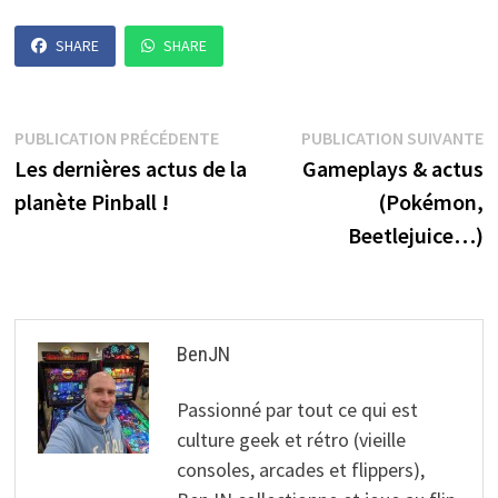
SHARE
SHARE
Navigation
Publication
P
PUBLICATION PRÉCÉDENTE
PUBLICATION SUIVANTE
précédente :
s
Les dernières actus de la
Gameplays & actus
de
planète Pinball !
(Pokémon,
l’article
Beetlejuice…)
BenJN
Passionné par tout ce qui est
culture geek et rétro (vieille
consoles, arcades et flippers),