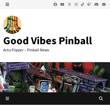
Passer
au
MENU
contenu
Good Vibes Pinball
Actu Flipper – Pinball News