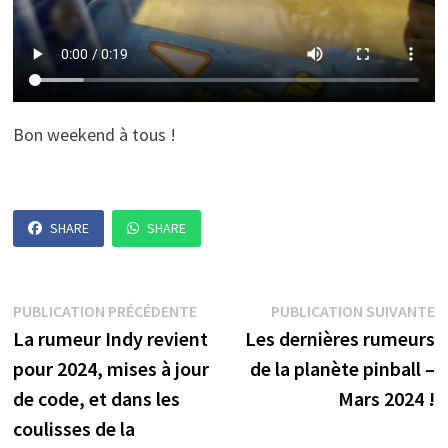
Bon weekend à tous !
SHARE
SHARE
Navigation
Publication
P
PUBLICATION PRÉCÉDENTE
PUBLICATION SUIVANTE
précédente :
s
La rumeur Indy revient
Les dernières rumeurs
de
pour 2024, mises à jour
de la planète pinball –
l’article
de code, et dans les
Mars 2024 !
coulisses de la