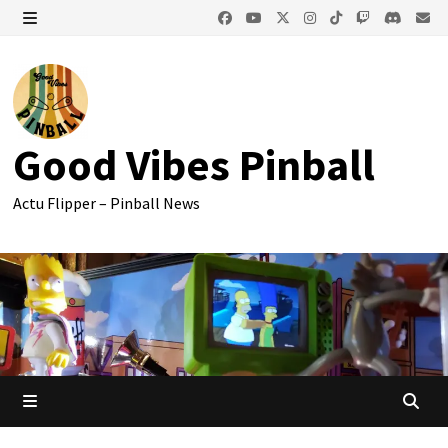
Passer
au
MENU
contenu
Good Vibes Pinball
Actu Flipper – Pinball News