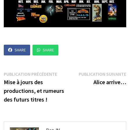
SHARE
SHARE
Navigation
Publication
P
PUBLICATION PRÉCÉDENTE
PUBLICATION SUIVANTE
précédente :
s
Mise à jours des
Alice arrive…
de
productions, et rumeurs
l’article
des futurs titres !