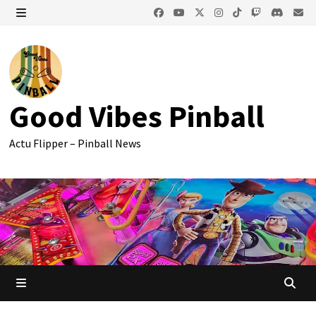
Passer
au
MENU
contenu
Good Vibes Pinball
Actu Flipper – Pinball News